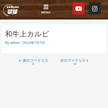
内
投
Y
I
Menu
容
稿
o
n
を
ナ
MENU
u
s
ス
ビ
t
t
キ
ゲ
ッ
ー
u
a
和牛上カルビ
プ
シ
b
g
ョ
e
r
By
admin
/
2023年7月7日
ン
a
m
←
前のフードリス
次のフードリスト
ト
→