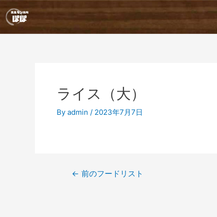
内
投
容
稿
を
ナ
ス
ビ
キ
ゲ
ッ
ー
プ
シ
ョ
ライス（大）
ン
By
admin
/
2023年7月7日
←
前のフードリスト