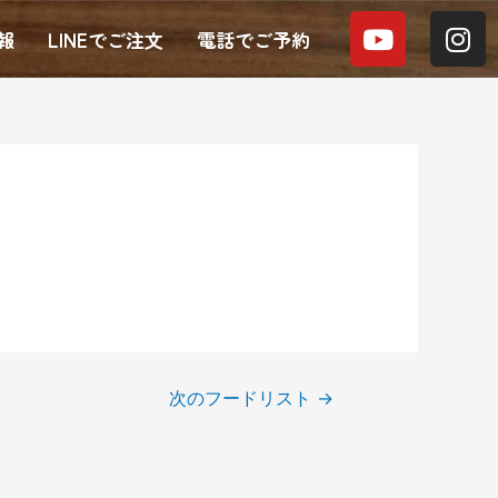
Y
I
報
LINEでご注文
電話でご予約
o
n
u
s
t
t
u
a
b
g
e
r
a
m
次のフードリスト
→