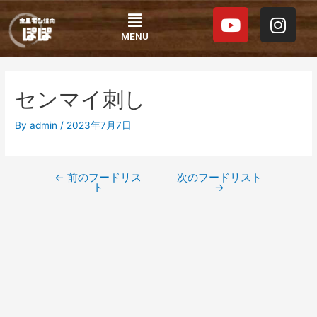
内
投
Y
I
Menu
容
稿
o
n
を
ナ
MENU
u
s
ス
ビ
t
t
キ
ゲ
ッ
ー
u
a
センマイ刺し
プ
シ
b
g
ョ
e
r
By
admin
/
2023年7月7日
ン
a
m
←
前のフードリス
次のフードリスト
ト
→