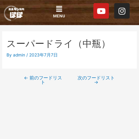
内
投
Y
I
Menu
容
稿
o
n
を
ナ
MENU
u
s
ス
ビ
t
t
キ
ゲ
ッ
ー
u
a
スーパードライ（中瓶）
プ
シ
b
g
ョ
e
r
By
admin
/
2023年7月7日
ン
a
m
←
前のフードリス
次のフードリスト
ト
→