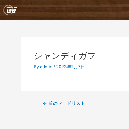
内
投
容
稿
を
ナ
ス
ビ
キ
ゲ
ッ
ー
プ
シ
ョ
シャンディガフ
ン
By
admin
/
2023年7月7日
←
前のフードリスト