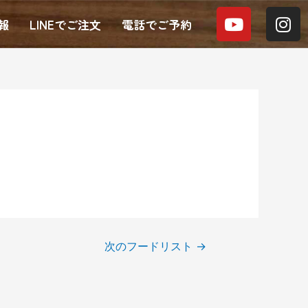
Y
I
報
LINEでご注文
電話でご予約
o
n
u
s
t
t
u
a
b
g
e
r
a
m
次のフードリスト
→