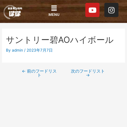
内
投
Y
I
Menu
容
稿
o
n
を
ナ
MENU
u
s
ス
ビ
t
t
キ
ゲ
ッ
ー
u
a
サントリー碧AOハイボール
プ
シ
b
g
ョ
e
r
By
admin
/
2023年7月7日
ン
a
m
←
前のフードリス
次のフードリスト
ト
→