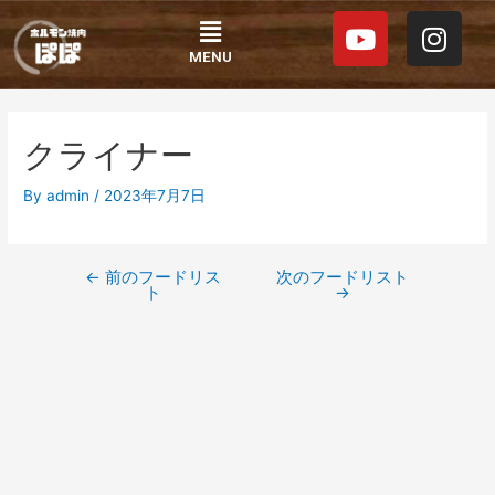
内
投
Y
I
Menu
容
稿
o
n
を
ナ
MENU
u
s
ス
ビ
t
t
キ
ゲ
ッ
ー
u
a
クライナー
プ
シ
b
g
ョ
e
r
By
admin
/
2023年7月7日
ン
a
m
←
前のフードリス
次のフードリスト
ト
→